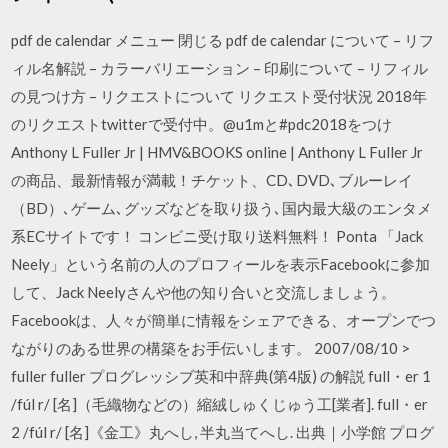
pdf de calendar メニュー 閉じる pdf de calendar について – リフ
ィル名解説 – カラーバリエーション – 印刷について – リフィル
の見つけ方 – リクエストについて リクエスト受付状況 2018年
のリクエストtwitterで受付中。@u1mと#pdc2018をつけ
Anthony L Fuller Jr | HMV&BOOKS online | Anthony L Fuller Jr
の商品、最新情報が満載！チケット、CD､DVD､ブルーレイ
（BD）､ゲーム､グッズなどを取り扱う､国内最大級のエンタメ
系ECサイトです！ コンビニ受け取り送料無料！ Ponta 「Jack
Neely」という名前の人のプロフィールを表示Facebookに参加
して、Jack Neelyさんや他の知り合いと交流しましょう。
Facebookは、人々が簡単に情報をシェアできる、オープンでつ
ながりのある世界の構築をお手伝いします。 2007/08/10 >
fuller fuller プログレッシブ英和中辞典(第4版) の解説 full・er 1
/fúl r/ [名]（毛織物などの）縮絨しゅくじゅう工[業者]. full・er
2 /fúl r/ [名]《金工》丸へし, 半丸当てへし. 出典｜小学館 プログ