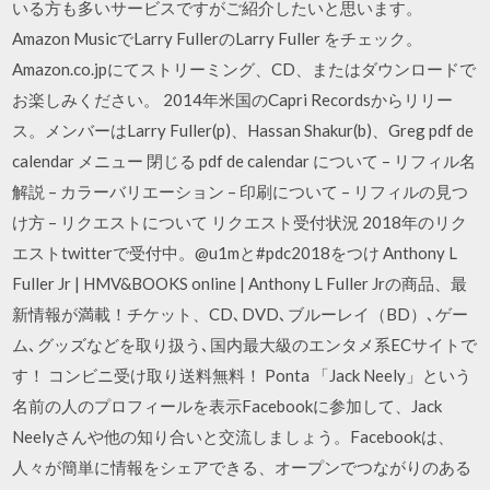
いる方も多いサービスですがご紹介したいと思います。
Amazon MusicでLarry FullerのLarry Fuller をチェック。
Amazon.co.jpにてストリーミング、CD、またはダウンロードで
お楽しみください。 2014年米国のCapri Recordsからリリー
ス。メンバーはLarry Fuller(p)、Hassan Shakur(b)、Greg pdf de
calendar メニュー 閉じる pdf de calendar について – リフィル名
解説 – カラーバリエーション – 印刷について – リフィルの見つ
け方 – リクエストについて リクエスト受付状況 2018年のリク
エストtwitterで受付中。@u1mと#pdc2018をつけ Anthony L
Fuller Jr | HMV&BOOKS online | Anthony L Fuller Jrの商品、最
新情報が満載！チケット、CD､DVD､ブルーレイ（BD）､ゲー
ム､グッズなどを取り扱う､国内最大級のエンタメ系ECサイトで
す！ コンビニ受け取り送料無料！ Ponta 「Jack Neely」という
名前の人のプロフィールを表示Facebookに参加して、Jack
Neelyさんや他の知り合いと交流しましょう。Facebookは、
人々が簡単に情報をシェアできる、オープンでつながりのある